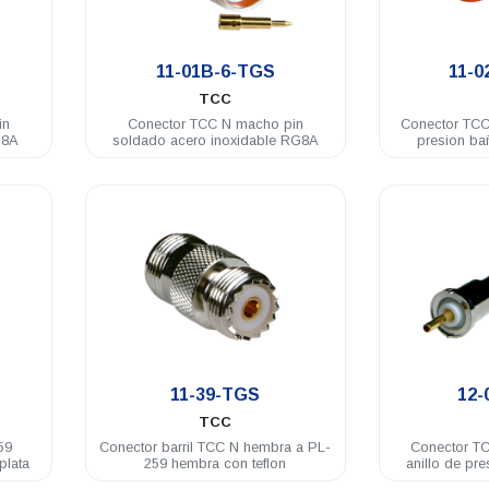
.
11-01B-6-TGS
11-0
TCC
in
Conector TCC N macho pin
Conector TCC
G8A
soldado acero inoxidable RG8A
presion ba
.
11-39-TGS
12-
TCC
59
Conector barril TCC N hembra a PL-
Conector T
plata
259 hembra con teflon
anillo de pr