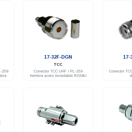
.
17-32F-DGN
17-
TCC
L-259
Conector TCC UHF / PL-259
Conector TC
mbra
hembra acero inoxidable RG58U
d