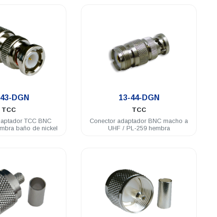
.
.
-43-DGN
13-44-DGN
TCC
TCC
daptador TCC BNC
Conector adaptador BNC macho a
mbra baño de nickel
UHF / PL-259 hembra