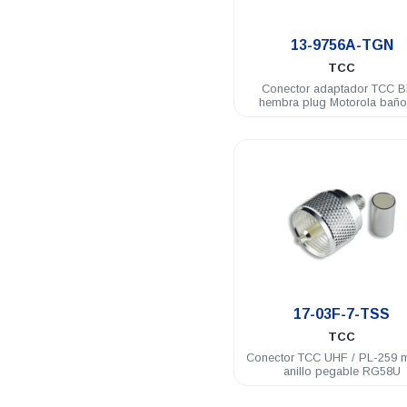
.
13-9756A-TGN
TCC
Conector adaptador TCC 
hembra plug Motorola baño
nickel
.
17-03F-7-TSS
TCC
Conector TCC UHF / PL-259 
anillo pegable RG58U