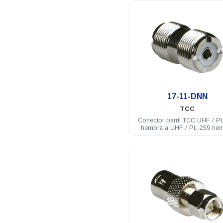
.
17-11-DNN
TCC
Conector barril TCC UHF / P
hembra a UHF / PL-259 he