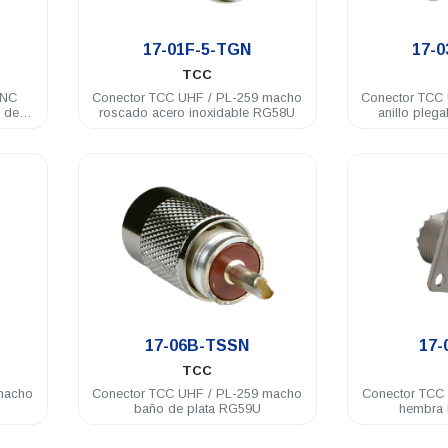
.
17-01F-5-TGN
17-
TCC
BNC
Conector TCC UHF / PL-259 macho
Conector TCC UHF / PL
 de
roscado acero inoxidable RG58U
anillo pleg
.
17-06B-TSSN
17-
TCC
macho
Conector TCC UHF / PL-259 macho
Conector TCC 
baño de plata RG59U
hembra 