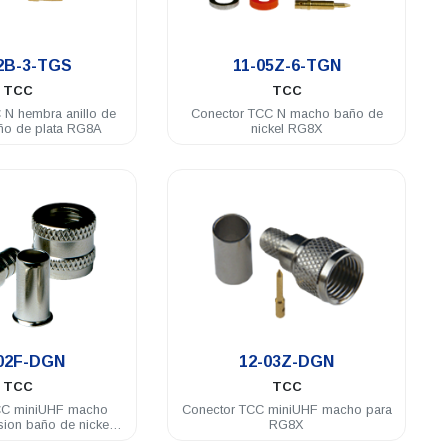
.
.
2B-3-TGS
11-05Z-6-TGN
TCC
TCC
 N hembra anillo de
Conector TCC N macho baño de
ño de plata RG8A
nickel RG8X
.
.
02F-DGN
12-03Z-DGN
TCC
TCC
CC miniUHF macho
Conector TCC miniUHF macho para
esion baño de nickel
RG8X
RG58U