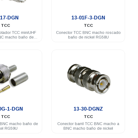
.
.
-17-DGN
13-01F-3-DGN
TCC
TCC
ptador TCC miniUHF
Conector TCC BNC macho roscado
NC macho baño de
baño de nickel RG58U
nickel
.
.
0G-1-DGN
13-30-DGNZ
TCC
TCC
 BNC macho baño de
Conector barril TCC BNC macho a
kel RG59U
BNC macho baño de nickel