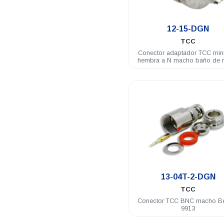
.
12-15-DGN
TCC
Conector adaptador TCC mi
hembra a N macho baño de n
.
13-04T-2-DGN
TCC
Conector TCC BNC macho B
9913