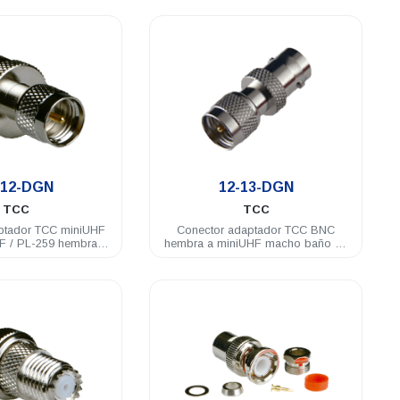
.
.
-12-DGN
12-13-DGN
TCC
TCC
ptador TCC miniUHF
Conector adaptador TCC BNC
F / PL-259 hembra
hembra a miniUHF macho baño de
 de nickel
nickel