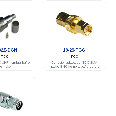
.
.
32Z-DGN
19-29-TGG
TCC
TCC
C UHF hembra baño
Conector adaptador TCC SMA
e nickel
macho BNC hembra baño de oro