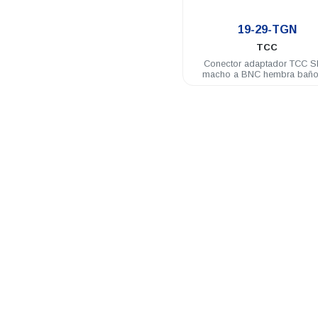
.
19-29-TGN
TCC
Conector adaptador TCC 
macho a BNC hembra baño
nickel