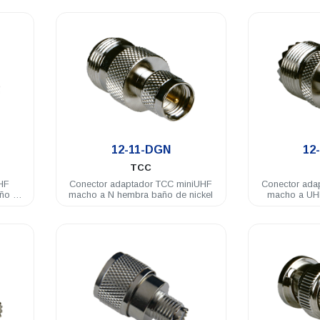
.
12-11-DGN
12
TCC
UHF
Conector adaptador TCC miniUHF
Conector ada
ño de
macho a N hembra baño de nickel
macho a UH
baño