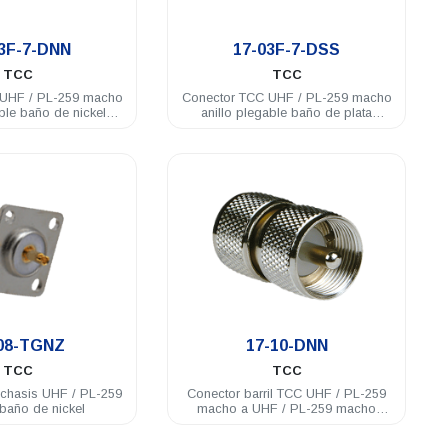
.
.
03F-7-DNN
17-03F-7-DSS
TCC
TCC
-259 macho
Conector TCC UHF / PL-259 macho
able baño de nickel
anillo plegable baño de plata
RG58U
RG58U
.
.
08-TGNZ
17-10-DNN
TCC
TCC
chasis UHF / PL-259
Conector barril TCC UHF / PL-259
baño de nickel
macho a UHF / PL-259 macho
acero inoxidable