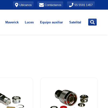
Ubícanos
Contáctanos
55 5591 1457
Maverick
Luces
Equipo auxiliar
Satelital