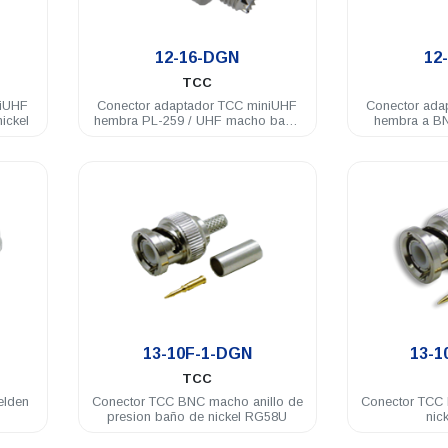
.
12-16-DGN
12
TCC
niUHF
Conector adaptador TCC miniUHF
Conector ada
ickel
hembra PL-259 / UHF macho baño
hembra a B
de nickel
.
13-10F-1-DGN
13-1
TCC
elden
Conector TCC BNC macho anillo de
Conector TCC
presion baño de nickel RG58U
nic