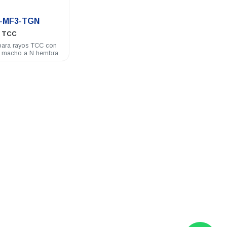
.
1-MF3-TGN
TCC
para rayos TCC con
N macho a N hembra