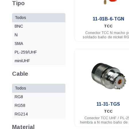
Tipo
.
Todos
11-01B-6-TGN
BNC
TCC
Conector TCC N macho p
N
soldado baño de nickel R
SMA
PL-259/UHF
miniUHF
Cable
Todos
RG8
.
11-31-TGS
RG58
TCC
RG214
Conector TCC UHF / PL-2
hembra a N macho baño de 
Material