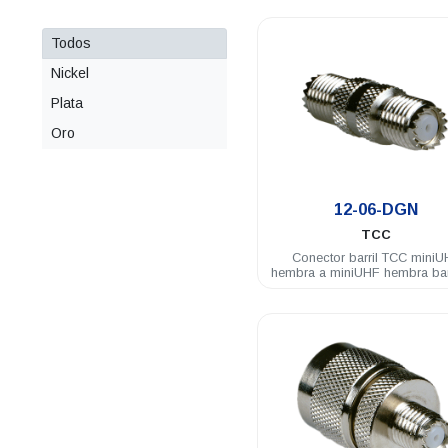
Todos
Nickel
Plata
Oro
.
12-06-DGN
TCC
Conector barril TCC mini
hembra a miniUHF hembra ba
nickel