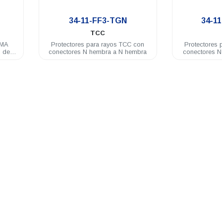
.
34-11-FF3-TGN
34-1
TCC
SMA
Protectores para rayos TCC con
Protectores 
 de
conectores N hembra a N hembra
conectores 