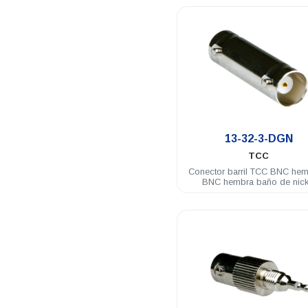
.
13-32-3-DGN
TCC
Conector barril TCC BNC hem
BNC hembra baño de nick