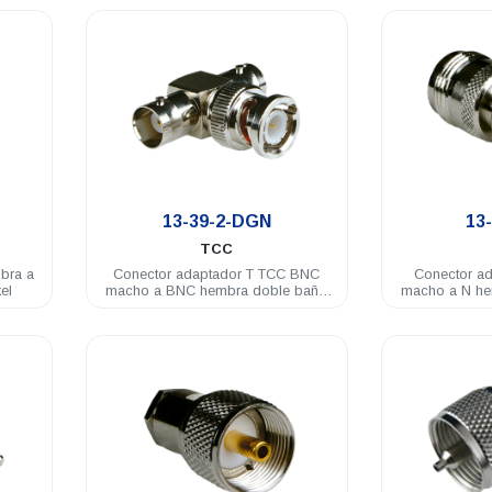
.
13-39-2-DGN
13
TCC
bra a
Conector adaptador T TCC BNC
Conector a
el
macho a BNC hembra doble baño
macho a N he
de nickel