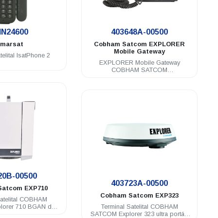
.
.
N24600
403648A-00500
nmarsat
Cobham Satcom
EXPLORER
Mobile Gateway
telital IsatPhone 2
EXPLORER Mobile Gateway
COBHAM SATCOM
Satelital/3G/LTE/LAN
.
.
20B-00500
403723A-00500
Satcom
EXP710
Cobham Satcom
EXP323
Satelital COBHAM
lorer 710 BGAN de
Terminal Satelital COBHAM
a velocidad
SATCOM Explorer 323 ultra portátil