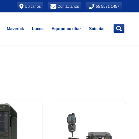
Ubícanos
Contáctanos
55 5591 1457
Maverick
Luces
Equipo auxiliar
Satelital