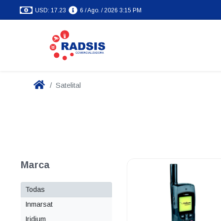
USD: 17.23
6 / Ago. / 2026 3:15 PM
Satelital
Marca
Todas
Inmarsat
Iridium