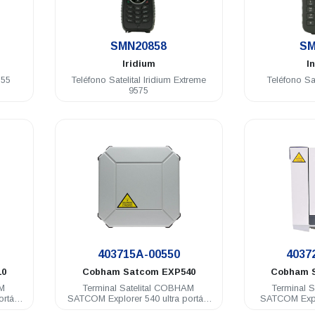
.
SMN20858
SM
Iridium
I
555
Teléfono Satelital Iridium Extreme
Teléfono Sa
9575
.
403715A-00550
4037
10
Cobham Satcom
EXP540
Cobham 
AM
Terminal Satelital COBHAM
Terminal 
tátil
SATCOM Explorer 540 ultra portátil
SATCOM Exp
BGAN/M2M (2G/3G/LTE) C1D2
alt