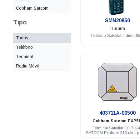
Cobham Satcom
.
SMN20850
Tipo
Iridium
Teléfono Satelital Iridium 9
Todos
Teléfono
Terminal
Radio Móvil
.
403711A-00500
Cobham Satcom
EXP5
Terminal Satelital COBH
SATCOM Explorer 510 ultra por
BGAN