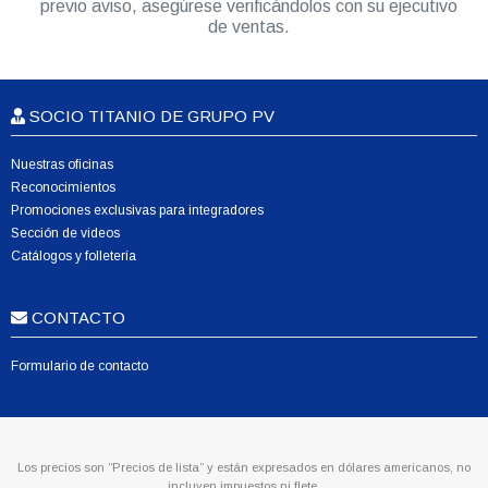
previo aviso, asegúrese verificándolos con su ejecutivo
de ventas.
SOCIO TITANIO DE GRUPO PV
Nuestras oficinas
Reconocimientos
Promociones exclusivas para integradores
Sección de videos
Catálogos y folletería
CONTACTO
Formulario de contacto
Los precios son “Precios de lista” y están expresados en dólares americanos, no
incluyen impuestos ni flete.