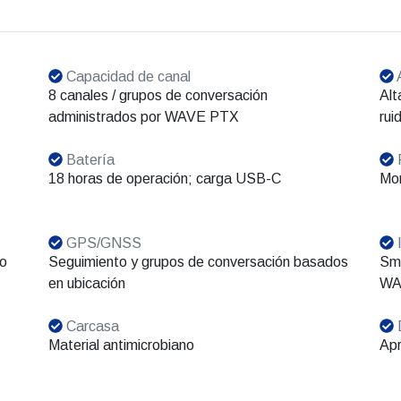
Capacidad de canal
8 canales / grupos de conversación
Alt
administrados por WAVE PTX
rui
Batería
P
18 horas de operación; carga USB-C
Mon
GPS/GNSS
I
io
Seguimiento y grupos de conversación basados
Sm
en ubicación
WA
Carcasa
Material antimicrobiano
Apr