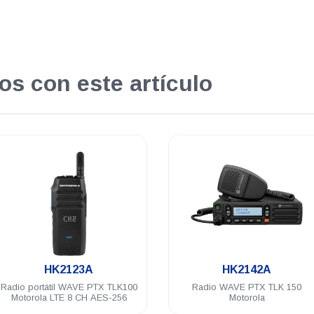
os con este artículo
.
.
HK2142A
WAVESMARTPH
Radio WAVE PTX TLK 150
Licencia de Transmisión WAVE
Motorola
Motorola para Smarthphone
Vigencia 12 meses