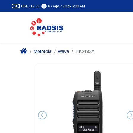
USD: 17.22
8 / Ago. / 2026 5:00 AM
Motorola
Wave
HK2183A