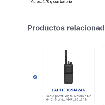
Aprox. 170 g con batería
Productos relacionad
.
.
H11JDC9JA2AN
HK2123A
tátil digital Motorola R2
Radio portátil WAVE PTX TLK100
Watts VHF 136-174 Mhz
Motorola LTE 8 CH AES-256
NKP