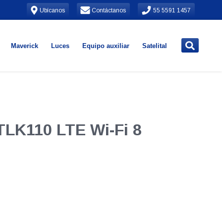
Ubícanos
Contáctanos
55 5591 1457
Maverick
Luces
Equipo auxiliar
Satelital
TLK110 LTE Wi-Fi 8