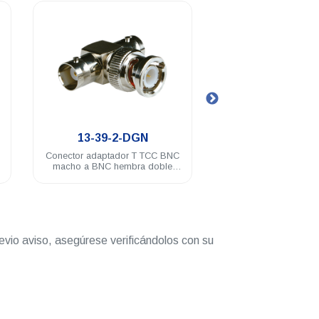
.
.
13-39-2-DGN
13-9756A-
Conector adaptador T TCC BNC
Conector adaptador
macho a BNC hembra doble
hembra plug Motorol
baño de nickel
nickel
evio aviso, asegúrese verificándolos con su