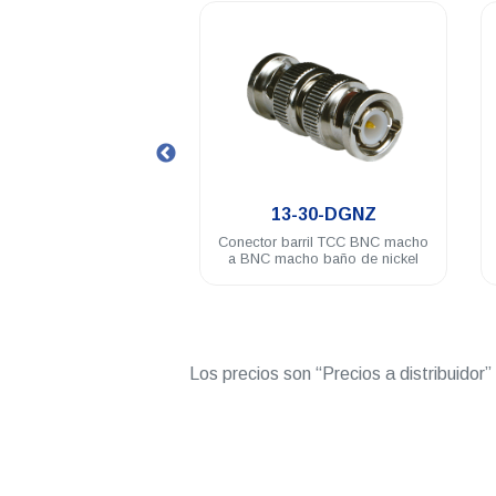
.
.
3-01F-3-DGN
13-30-DGNZ
tor TCC BNC macho
Conector barril TCC BNC macho
baño de nickel RG58U
a BNC macho baño de nickel
Los precios son “Precios a distribuidor