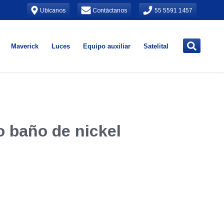
Ubícanos
Contáctanos
55 5591 1457
Maverick
Luces
Equipo auxiliar
Satelital
baño de nickel