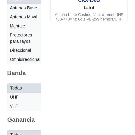
CRX450B
Antenas Base
Laird
Antena base Cushcraft/Laird omni UHF
Antenas Movil
450-470Mhz 6dB PL-259 hembra/UHF
Montaje
Protectores
para rayos
Direccional
Omnidireccional
Banda
Todas
UHF
VHF
Ganancia
Todos