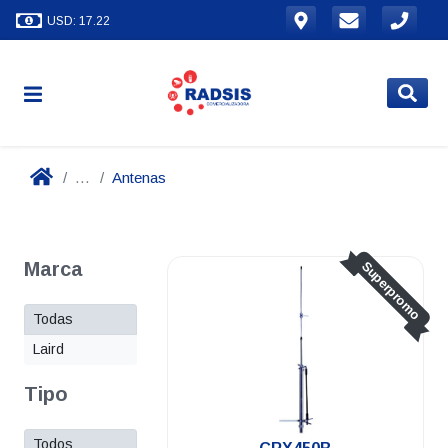
USD: 17.22
...
Antenas
Marca
Superpromo
Todas
Laird
Tipo
Todos