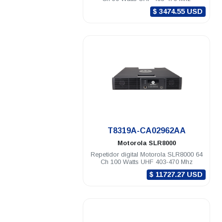
$ 3474.55 USD
.
T8319A-CA02962AA
Motorola
SLR8000
Repetidor digital Motorola SLR8000 64
Ch 100 Watts UHF 403-470 Mhz
$ 11727.27 USD