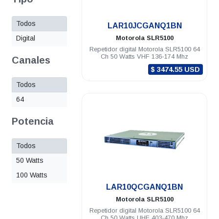
Todos
.
LAR10JCGANQ1BN
Digital
Motorola
SLR5100
Repetidor digital Motorola SLR5100 64
Ch 50 Watts VHF 136-174 Mhz
Canales
$ 3474.55 USD
Todos
64
Potencia
Todos
50 Watts
100 Watts
.
LAR10QCGANQ1BN
Motorola
SLR5100
Repetidor digital Motorola SLR5100 64
Ch 50 Watts UHF 403-470 Mhz