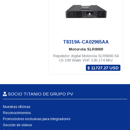
.
T8319A-CA02965AA
Motorola
SLR8000
Repetidor digital Motorola SLR8000 64
Ch 100 Watts VHF 136-174 Mhz
$ 11727.27 USD
SOCIO TITANIO DE GRUPO PV
Nuestras oficinas
Reconocimientos
Promociones exclusivas para integradores
Sección de videos