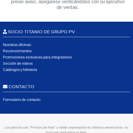
previo aviso, asegúrese verificándolos con su ejecutivo
de ventas.
SOCIO TITANIO DE GRUPO PV
Nuestras oficinas
Reconocimientos
Promociones exclusivas para integradores
Sección de videos
Catálogos y folletería
CONTACTO
Formulario de contacto
Los precios son “Precios de lista” y están expresados en dólares americanos, no
incluyen impuestos ni flete.