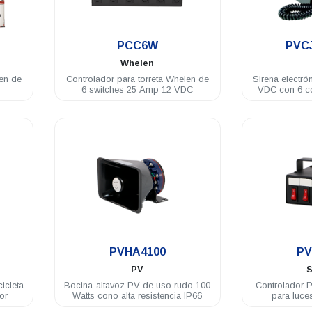
.
PCC6W
PVC
Whelen
len de
Controlador para torreta Whelen de
Sirena electró
6 switches 25 Amp 12 VDC
VDC con 6 c
gabin
.
PVHA4100
PV
PV
S
icleta
Bocina-altavoz PV de uso rudo 100
Controlador P
or
Watts cono alta resistencia IP66
para luce