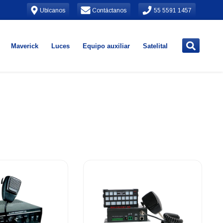
Ubícanos
Contáctanos
55 5591 1457
Maverick
Luces
Equipo auxiliar
Satelital