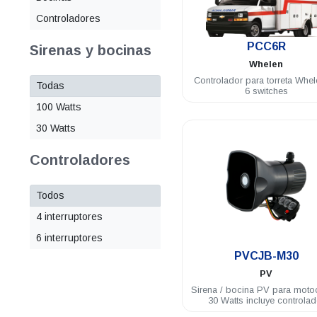
Controladores
.
PCC6R
Sirenas y bocinas
Whelen
Controlador para torreta Whe
Todas
6 switches
100 Watts
30 Watts
Controladores
Todos
4 interruptores
6 interruptores
.
PVCJB-M30
PV
Sirena / bocina PV para motoc
30 Watts incluye controlad