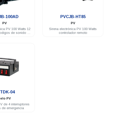
.
.
JB-100AD
PVCJB-HT85
PV
PV
nica PV 100 Watts 12
Sirena electrónica PV 100 Watts
odigos de sonido y
controlador remoto
ete metálico
.
TDK-04
elo PV
V de 4 interruptores
s de emergencia