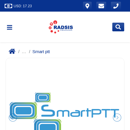
USD: 17.23
...
Smart ptt