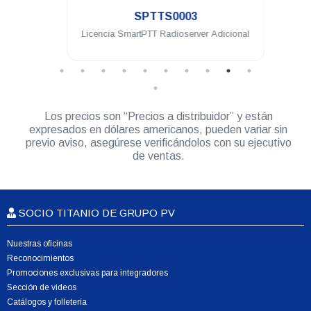
SPTTS0003
eway
Licencia SmartPTT Radioserver Adicional
Lice
Los precios son “Precios a distribuidor” y están
expresados en dólares americanos, pueden variar sin
previo aviso, asegúrese verificándolos con su ejecutivo
de ventas.
SOCIO TITANIO DE GRUPO PV
Nuestras oficinas
Reconocimientos
Promociones exclusivas para integradores
Sección de videos
Catálogos y folletería