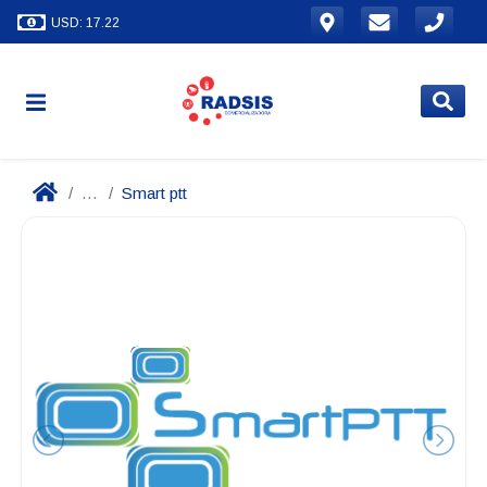
USD: 17.22
...
Smart ptt