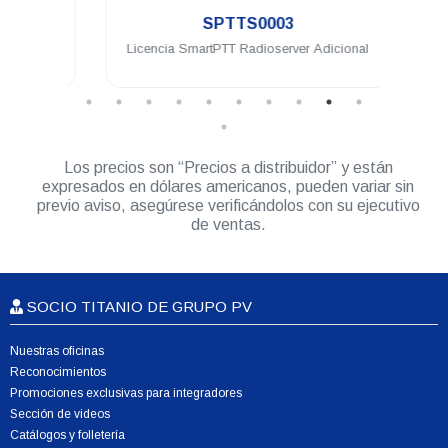
SPTTS0003
eway
Licencia SmartPTT Radioserver Adicional
Lice
Los precios son “Precios a distribuidor” y están
expresados en dólares americanos, pueden variar sin
previo aviso, asegúrese verificándolos con su ejecutivo
de ventas.
SOCIO TITANIO DE GRUPO PV
Nuestras oficinas
Reconocimientos
Promociones exclusivas para integradores
Sección de videos
Catálogos y folletería