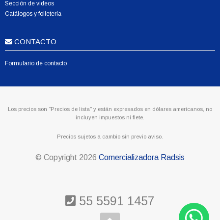
Sección de videos
Catálogos y folletería
CONTACTO
Formulario de contacto
Los precios son “Precios de lista” y están expresados en dólares americanos, no
incluyen impuestos ni flete.
Precios sujetos a cambio sin previo aviso.
© Copyright
2026
Comercializadora Radsis
55 5591 1457