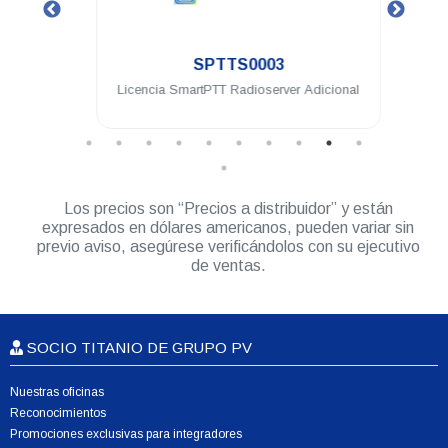
.
SPTTS0003
eway
Licencia SmartPTT Radioserver Adicional
Lic
Los precios son “Precios a distribuidor” y están
expresados en dólares americanos, pueden variar sin
previo aviso, asegúrese verificándolos con su ejecutivo
de ventas.
SOCIO TITANIO DE GRUPO PV
Nuestras oficinas
Reconocimientos
Promociones exclusivas para integradores