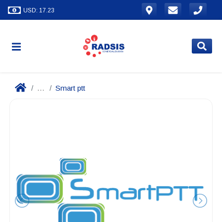
USD: 17.23
...
Smart ptt