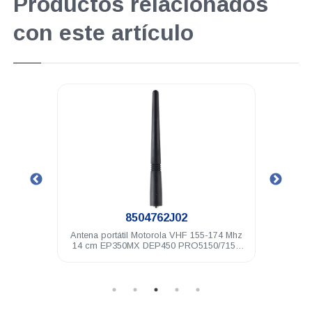
Productos relacionados
con este artículo
.
8504762J02
c y PTT
Antena portátil Motorola VHF 155-174 Mhz
Anten
 DTR720
14 cm EP350MX DEP450 PRO5150/7150
17c
Elite