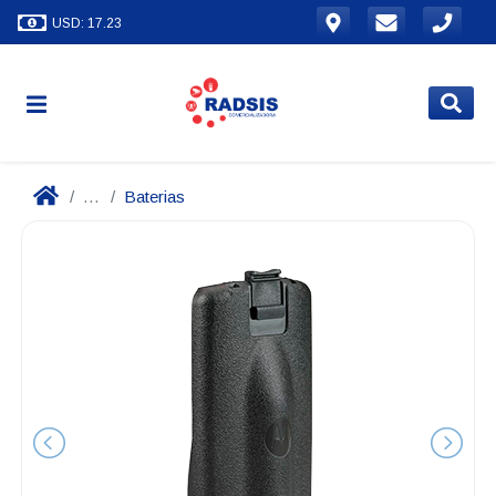
USD: 17.23
...
Baterias