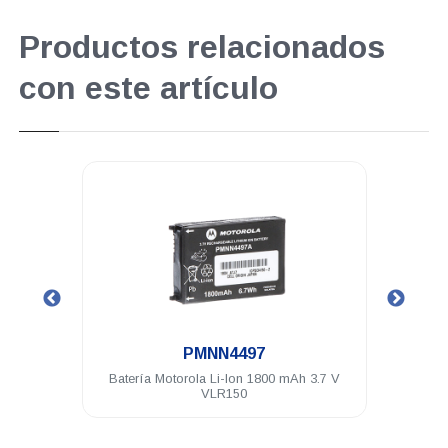
Productos relacionados
con este artículo
.
PMNN4497
7V IP54
Batería Motorola Li-Ion 1800 mAh 3.7 V
Audí
VLR150