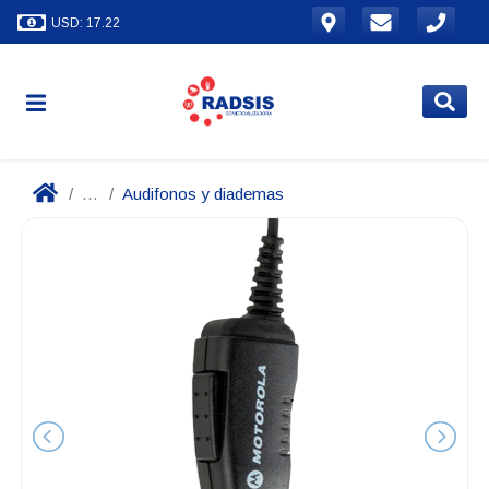
USD: 17.22
...
Audifonos y diademas