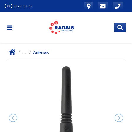
USD: 17.22
...
Antenas