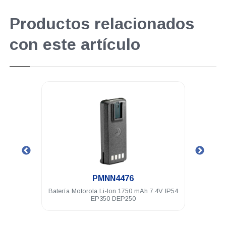
Productos relacionados
con este artículo
.
PMNN4476
50MX
Batería Motorola Li-Ion 1750 mAh 7.4V IP54
Anten
EP350 DEP250
17c