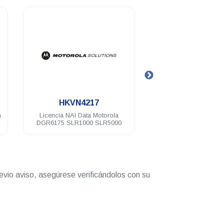
.
.
HKVN4217
T8319A-CA029
Licencia NAI Data Motorola
Repetidor digital Mo
DGR6175 SLR1000 SLR5000
SLR8000 64 Ch 100 W
136-174 Mhz
evio aviso, asegúrese verificándolos con su