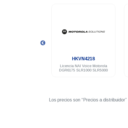
.
.
9A-CA02965AA
HKVN4218
or digital Motorola
Licencia NAI Voice Motorola
64 Ch 100 Watts VHF
DGR6175 SLR1000 SLR5000
136-174 Mhz
Los precios son “Precios a distribuidor