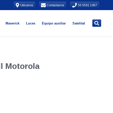
Ubícanos
Contáctanos
55 5591 1457
Maverick
Luces
Equipo auxiliar
Satelital
l Motorola