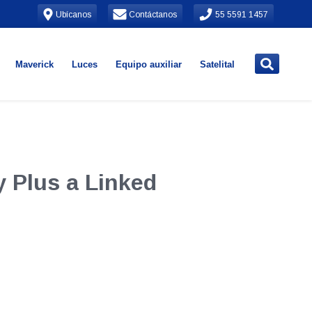
Ubícanos
Contáctanos
55 5591 1457
Maverick
Luces
Equipo auxiliar
Satelital
y Plus a Linked