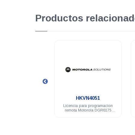
Productos relacionad
.
.
HKVN4051
HKVN4052
ia para programacion
Licencia GPS mejorado Motorola
a Motorola DGR6175
DGR6175 SLR1000 SLR5100
00 SLR8000 SLR5100