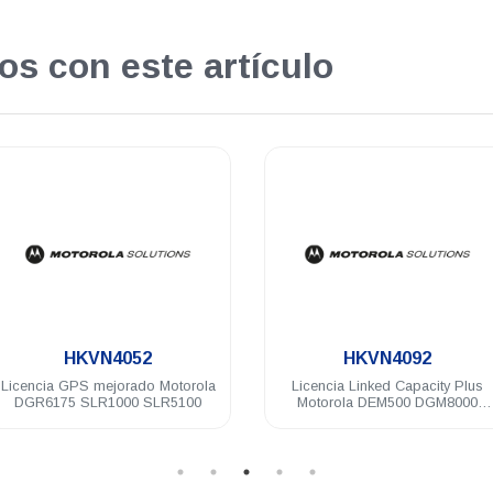
os con este artículo
.
.
HKVN4092
T8319A-CA02965AA
Licencia Linked Capacity Plus
Repetidor digital Motorola
Motorola DEM500 DGM8000
SLR8000 64 Ch 100 Watts VHF
DGM5000 DGP8000 DGP5000
136-174 Mhz
DEP500