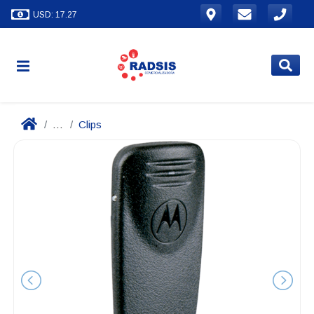
USD: 17.27
...
Clips