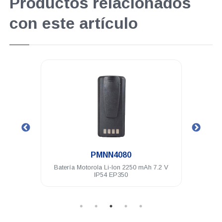
Productos relacionados
con este artículo
.
PMNN4080
20 Mhz
Batería Motorola Li-Ion 2250 mAh 7.2 V
Anten
P250
IP54 EP350