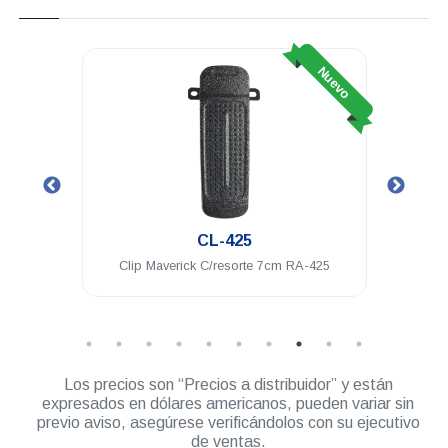
Nuevo
Nuevo
CL-425
10V
Clip Maverick C/resorte 7cm RA-425
Cl
Los precios son “Precios a distribuidor” y están
expresados en dólares americanos, pueden variar sin
previo aviso, asegúrese verificándolos con su ejecutivo
de ventas.