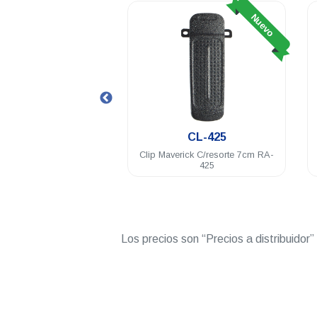
Nuevo
Nuevo
CHR-425
CL-425
individual Maverick DC
Clip Maverick C/resorte 7cm RA-
V 500mA RA-425
425
Los precios son “Precios a distribuidor