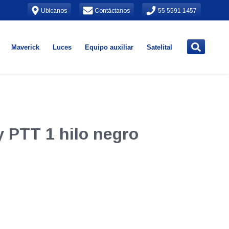
Ubícanos
Contáctanos
55 5591 1457
Maverick
Luces
Equipo auxiliar
Satelital
 PTT 1 hilo negro