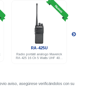
o
Nuevo
RA-425U
RA-100U
k
Radio portátil análogo Maverick
Radio portátil análog
RA-425 16 Ch 5 Watts UHF 400-
RA-100 16 Ch 2 Watts
520 Mhz
470 Mhz
evio aviso, asegúrese verificándolos con su