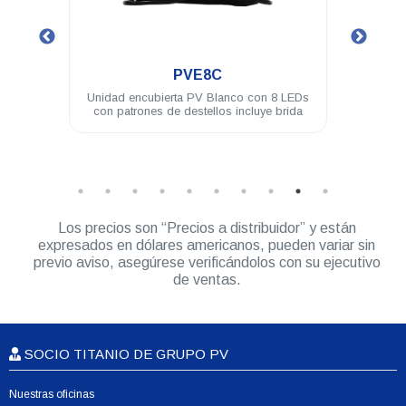
.
PVL4A
o con 8 LEDs
Modulo PV ASSAULT 4 LED 3W difusor
ncluye brida
180° ámbar
Los precios son “Precios a distribuidor” y están
expresados en dólares americanos, pueden variar sin
previo aviso, asegúrese verificándolos con su ejecutivo
de ventas.
SOCIO TITANIO DE GRUPO PV
Nuestras oficinas