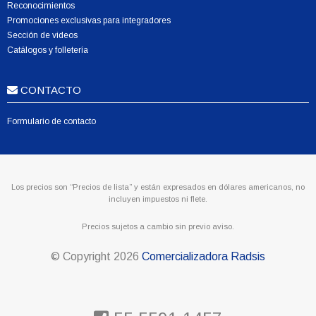
Reconocimientos
Promociones exclusivas para integradores
Sección de videos
Catálogos y folletería
CONTACTO
Formulario de contacto
Los precios son “Precios de lista” y están expresados en dólares americanos, no
incluyen impuestos ni flete.
Precios sujetos a cambio sin previo aviso.
© Copyright
2026
Comercializadora Radsis