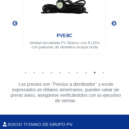
.
PVL4A
nco con 8 LEDs
Modulo PV ASSAULT 4 LED 3W difusor
 incluye brida
180° ámbar
Los precios son “Precios a distribuidor” y están
expresados en dólares americanos, pueden variar sin
previo aviso, asegúrese verificándolos con su ejecutivo
de ventas.
SOCIO TITANIO DE GRUPO PV