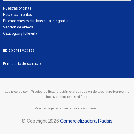
Nuestras oficinas
Reconocimientos
Promociones exclusivas para integradores
Sección de videos
Catálogos y folletería
CONTACTO
Formulario de contacto
Los precios son “Precios de lista” y están expresados en dólares americanos, no
incluyen impuestos ni flete.
Precios sujetos a cambio sin previo aviso.
© Copyright
2026
Comercializadora Radsis