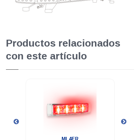
Productos relacionados
con este artículo
.
ML4ER
M