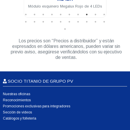
Módulo esquinero Megalux Rojo de 4 LEDs
Módulo interme
LEDs para 
Los precios son “Precios a distribuidor” y están
expresados en dólares americanos, pueden variar sin
previo aviso, asegúrese verificándolos con su ejecutivo
de ventas.
SOCIO TITANIO DE GRUPO PV
Nuestras oficinas
Reconocimientos
Promociones exclusivas para integradores
Sección de videos
Catálogos y folletería