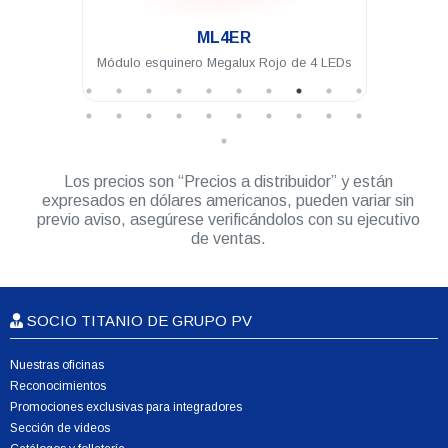
.
R
ML4IA-1
ux Rojo de 4 LEDs
Módulo intermedio Megalux Ámbar de 4
LEDs para torreta Megalux 2.0
Los precios son “Precios a distribuidor” y están
expresados en dólares americanos, pueden variar sin
previo aviso, asegúrese verificándolos con su ejecutivo
de ventas.
SOCIO TITANIO DE GRUPO PV
Nuestras oficinas
Reconocimientos
Promociones exclusivas para integradores
Sección de videos