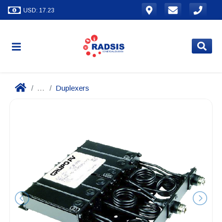
USD: 17.23
...
Duplexers