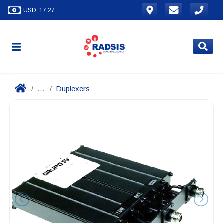
USD: 17.27
...
Duplexers