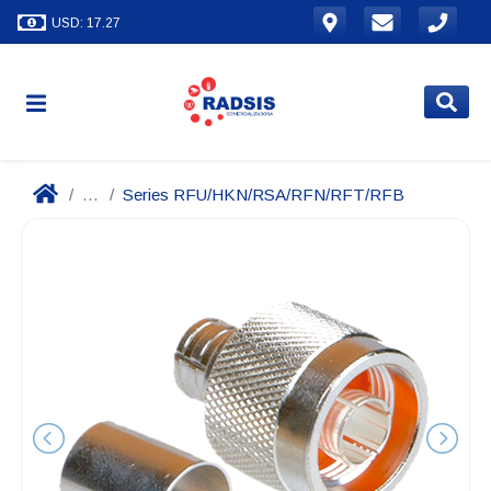
USD: 17.27
...
Series RFU/HKN/RSA/RFN/RFT/RFB