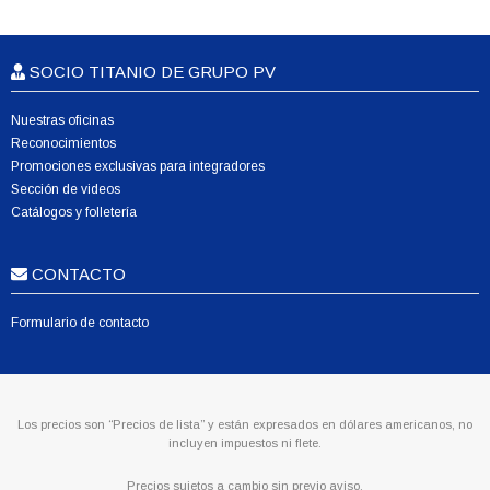
SOCIO TITANIO DE GRUPO PV
Nuestras oficinas
Reconocimientos
Promociones exclusivas para integradores
Sección de videos
Catálogos y folletería
CONTACTO
Formulario de contacto
Los precios son “Precios de lista” y están expresados en dólares americanos, no
incluyen impuestos ni flete.
Precios sujetos a cambio sin previo aviso.