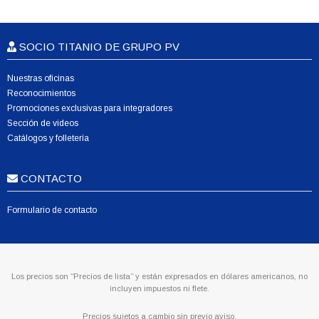
SOCIO TITANIO DE GRUPO PV
Nuestras oficinas
Reconocimientos
Promociones exclusivas para integradores
Sección de videos
Catálogos y folletería
CONTACTO
Formulario de contacto
Los precios son “Precios de lista” y están expresados en dólares americanos, no
incluyen impuestos ni flete.
Precios sujetos a cambio sin previo aviso.