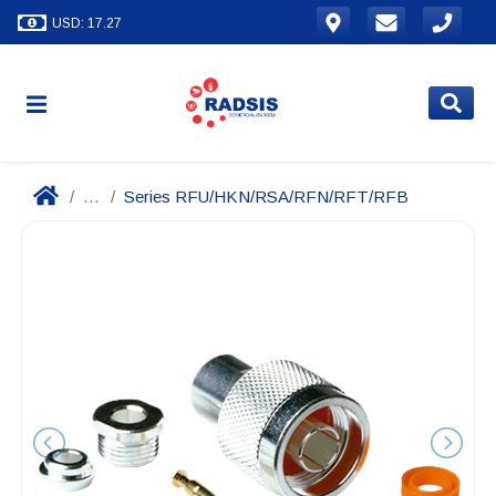
USD: 17.27
...
Series RFU/HKN/RSA/RFN/RFT/RFB