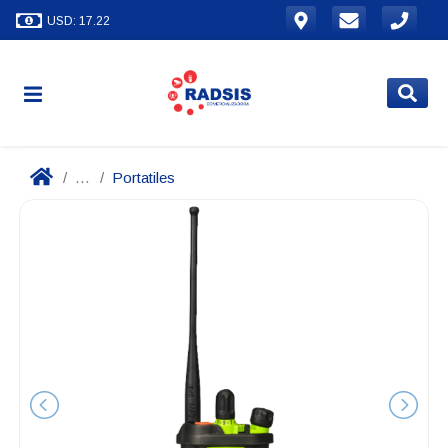
USD: 17.22
...
Portatiles