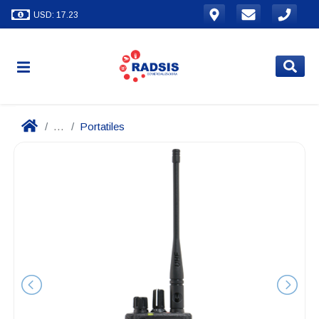
USD: 17.23
...
Portatiles