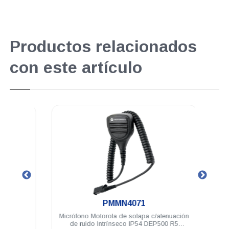
Productos relacionados
con este artículo
.
PMMN4071
rgible
Micrófono Motorola de solapa c/atenuación
Bat
 Elite
de ruido Intrínseco IP54 DEP500 R5