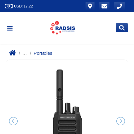
USD: 17.22
...
Portatiles