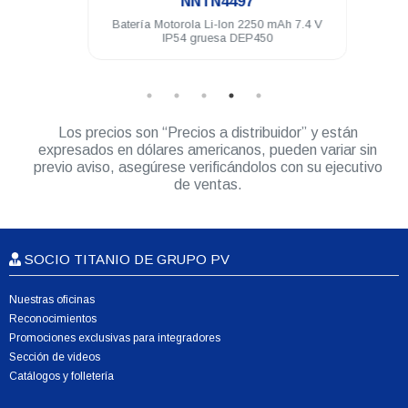
NNTN4497
3.5 mm
Batería Motorola Li-Ion 2250 mAh 7.4 V
K
250
IP54 gruesa DEP450
Los precios son “Precios a distribuidor” y están
expresados en dólares americanos, pueden variar sin
previo aviso, asegúrese verificándolos con su ejecutivo
de ventas.
SOCIO TITANIO DE GRUPO PV
Nuestras oficinas
Reconocimientos
Promociones exclusivas para integradores
Sección de videos
Catálogos y folletería