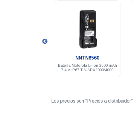
.
.
TN8128
NNTN8560
ola Li-Ion 2000 mAh
Batería Motorola Li-Ion 2500 mAh
Bat
7 APX2000/4000
7.4 V IP67 TIA APX2000/4000
Los precios son “Precios a distribuidor