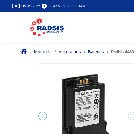
USD: 17.22
8 / Ago. / 2026 5:00 AM
Motorola
Accesorios
Baterias
PMNN4485