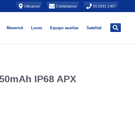
Ubícanos
Contáctanos
55 5591 1457
Maverick
Luces
Equipo auxiliar
Satelital
2250mAh IP68 APX