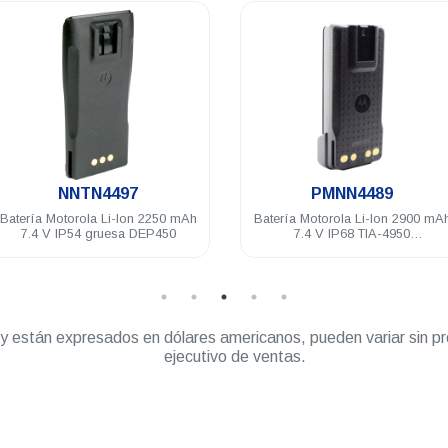
.
.
NNTN4497
PMNN4489
ería Motorola Li-Ion 2250 mAh
Batería Motorola Li-Ion 2900 mAh
7.4 V IP54 gruesa DEP450
7.4 V IP68 TIA-4950
DGP5000/8000
” y están expresados en dólares americanos, pueden variar sin pr
ejecutivo de ventas.