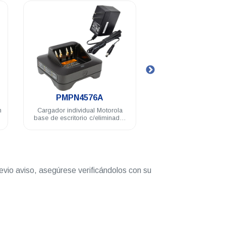
.
.
PMPN4576A
NNTN8128
Cargador individual Motorola
Batería Motorola Li-Ion 2
base de escritorio c/eliminador
7.4 V IP67 APX2000/4
120V DEP500e DGPe R7
APX900/2000
evio aviso, asegúrese verificándolos con su