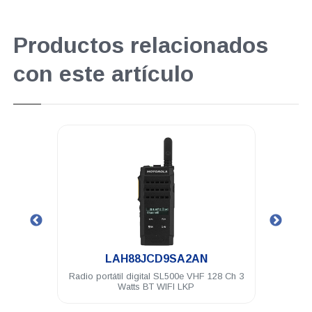
Productos relacionados
con este artículo
.
LAH88JCD9SA2AN
stico
Radio portátil digital SL500e VHF 128 Ch 3
Au
EP450
Watts BT WIFI LKP