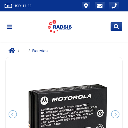
USD: 17.22
...
Baterias