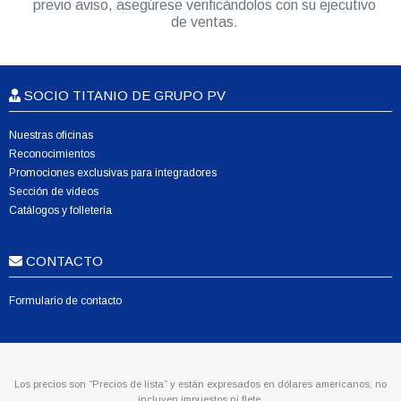
previo aviso, asegúrese verificándolos con su ejecutivo
de ventas.
SOCIO TITANIO DE GRUPO PV
Nuestras oficinas
Reconocimientos
Promociones exclusivas para integradores
Sección de videos
Catálogos y folletería
CONTACTO
Formulario de contacto
Los precios son “Precios de lista” y están expresados en dólares americanos, no
incluyen impuestos ni flete.