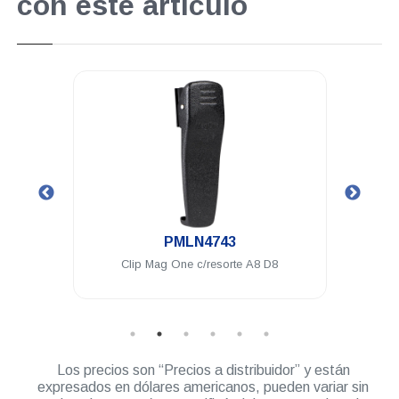
con este artículo
.
PMLN4743
16 Ch 5
Clip Mag One c/resorte A8 D8
Au
Los precios son “Precios a distribuidor” y están
expresados en dólares americanos, pueden variar sin