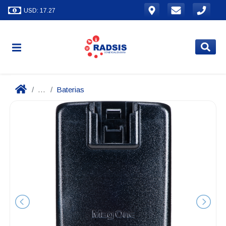
USD: 17.27
...
Baterias