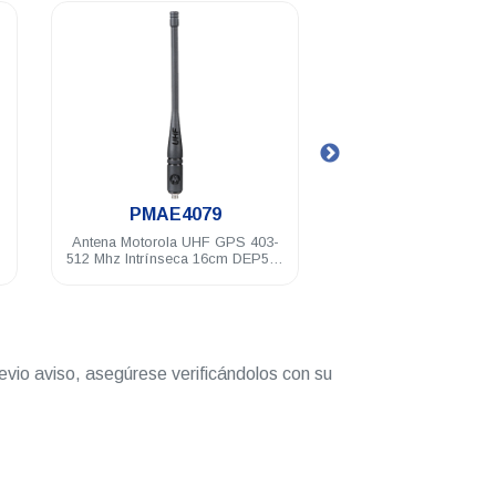
.
.
PMAE4079
PMNN448
Antena Motorola UHF GPS 403-
Batería Motorola Li-I
512 Mhz Intrínseca 16cm DEP500
7.4 V IP68 DGP50
DGP8000/5000 R2 R5 R7
DEP500 DEP5
evio aviso, asegúrese verificándolos con su