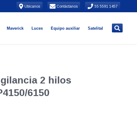
Ubícanos
Contáctanos
55 5591 1457
Maverick
Luces
Equipo auxiliar
Satelital
gilancia 2 hilos
P4150/6150