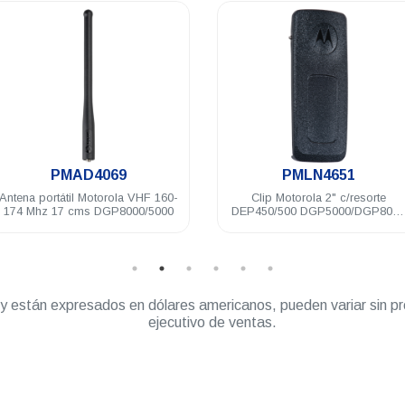
.
.
PMAD4069
PMLN4651
Antena portátil Motorola VHF 160-
Clip Motorola 2" c/resorte
174 Mhz 17 cms DGP8000/5000
DEP450/500 DGP5000/DGP8000
R2 R5
” y están expresados en dólares americanos, pueden variar sin pr
ejecutivo de ventas.