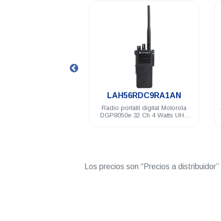
.
.
HKVN4030
LAH56RDC9RA1AN
CapacityPlus suscriptor
Radio portátil digital Motorola
otorola DEP500
DGP8050e 32 Ch 4 Watts UHF
00/5000/4150/6150
403-527 Mhz c/gps NKP
GM8000/5000/6100/410
Los precios son “Precios a distribuidor