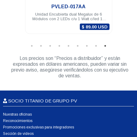
A
PVLED-006R
galux de 6
Módulo preventivo PV tipo plafón de 4 LED
att c/led 12
12 VDC color Rojo (requiere brida)
mbar
$ 89.00 USD
Los precios son “Precios a distribuidor” y están
expresados en dólares americanos, pueden variar sin
previo aviso, asegúrese verificándolos con su ejecutivo
de ventas.
SOCIO TITANIO DE GRUPO PV
Nuestras oficinas
Reconocimientos
Promociones exclusivas para integradores
Sección de videos