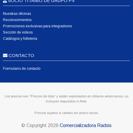
SOCIO TITANIO DE GRUPO PV
Nuestras oficinas
Reconocimientos
Promociones exclusivas para integradores
Sección de videos
Catálogos y folletería
CONTACTO
Formulario de contacto
Los precios son “Precios de lista” y están expresados en dólares americanos, no
incluyen impuestos ni flete.
Precios sujetos a cambio sin previo aviso.
© Copyright
2026
Comercializadora Radsis