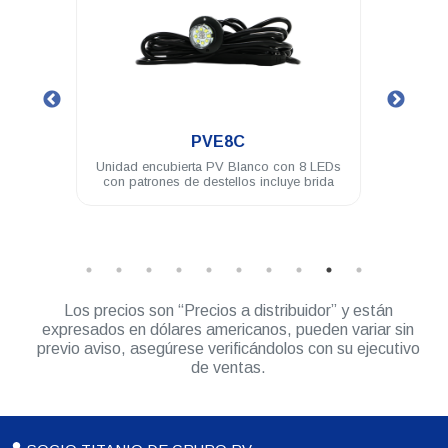
.
PVL4A
o con 8 LEDs
Modulo PV ASSAULT 4 LED 3W difusor
ncluye brida
180° ámbar
Los precios son “Precios a distribuidor” y están
expresados en dólares americanos, pueden variar sin
previo aviso, asegúrese verificándolos con su ejecutivo
de ventas.