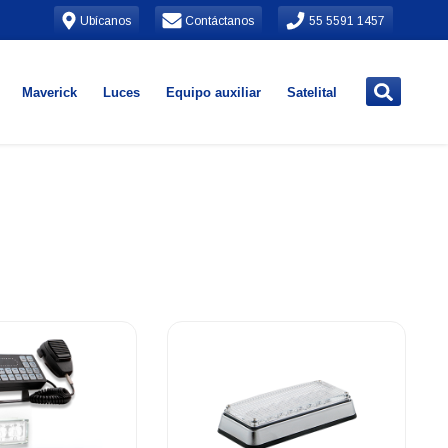
Ubícanos
Contáctanos
55 5591 1457
Maverick
Luces
Equipo auxiliar
Satelital