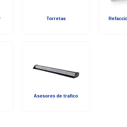
.
r
Torretas
Refacci
.
Asesores de trafico