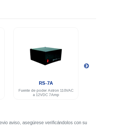
.
SL-11R-RA
SL
 110VAC
Fuente de poder Astron 110VAC
Fuente de pod
a 12VDC 11Amp con gabinete
a 12V
serie M y GM
evio aviso, asegúrese verificándolos con su