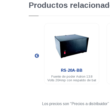
Productos relacionad
.
.
RS-20A-BB
RS-12A
Fuente de poder Astron 13.8
Fuente de poder Astron 110VAC
lts 20Amp con respaldo de bat
a 12VDC 12Amp
Los precios son “Precios a distribuidor