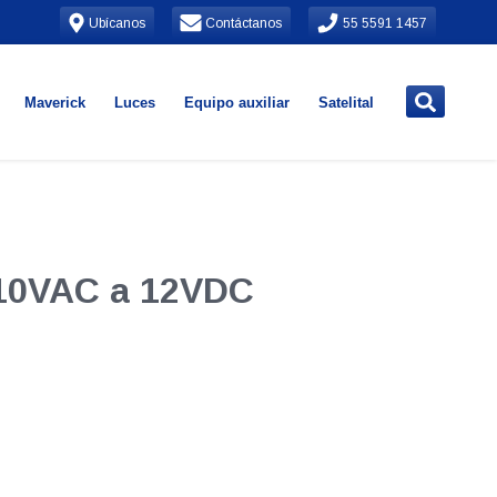
Ubícanos
Contáctanos
55 5591 1457
Maverick
Luces
Equipo auxiliar
Satelital
110VAC a 12VDC