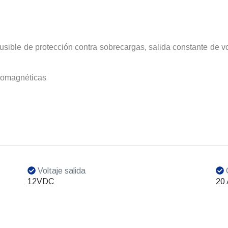
usible de protección contra sobrecargas, salida constante de v
ctromagnéticas
Voltaje salida
C
12VDC
20