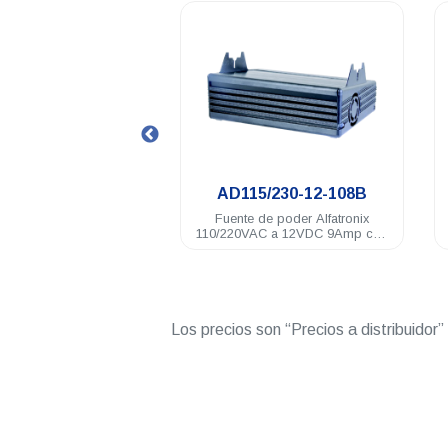
.
.
PV18S
AD115/230-12-108B
tidor Alfatronix 14A
Fuente de poder Alfatronix
nuos 24VCD-12 VCD
110/220VAC a 12VDC 9Amp con
braket serie PRO bat respaldo
Los precios son “Precios a distribuidor