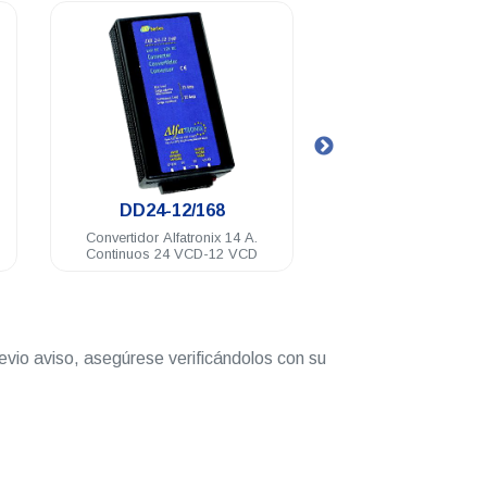
.
.
DD24-12/168
DD24-12/2
Convertidor Alfatronix 14 A.
Convertidor Alfatro
Continuos 24 VCD-12 VCD
Continuos 25 A Intermi
Vol
evio aviso, asegúrese verificándolos con su