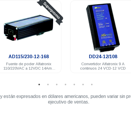
Superpromo
.
AD115/230-12-168
DD24-12/108
Fuente de poder Alfatronix
Convertidor Alfatronix 9 A
110/220VAC a 12VDC 14Amp
continuos 24 VCD-12 VCD
rango continuo
” y están expresados en dólares americanos, pueden variar sin pr
ejecutivo de ventas.