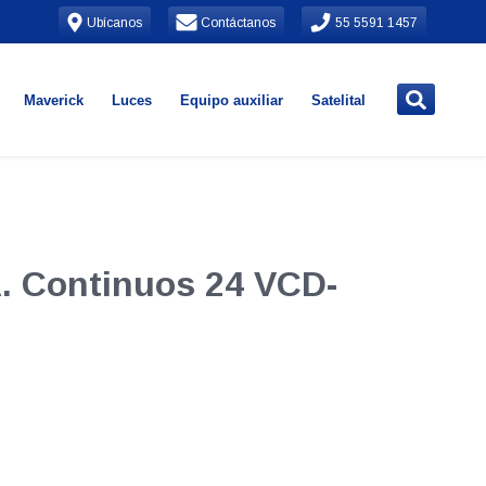
Ubícanos
Contáctanos
55 5591 1457
Maverick
Luces
Equipo auxiliar
Satelital
A. Continuos 24 VCD-