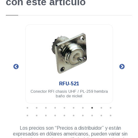
con este artículo
.
RFU-521
 acero
Conector RFI chasis UHF / PL-259 hembra
Con
baño de nickel
hembr
Los precios son “Precios a distribuidor” y están
expresados en dólares americanos, pueden variar sin