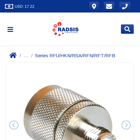
USD: 17.22
...
Series RFU/HKN/RSA/RFN/RFT/RFB