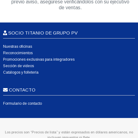
previo aviso, asegúrese verificándolos con su ejecutivo
de ventas.
SOCIO TITANIO DE GRUPO PV
Nuestras oficinas
Reconocimientos
Promociones exclusivas para integradores
Sección de videos
Catálogos y folletería
CONTACTO
Formulario de contacto
Los precios son “Precios de lista” y están expresados en dólares americanos, no
incluyen impuestos ni flete.