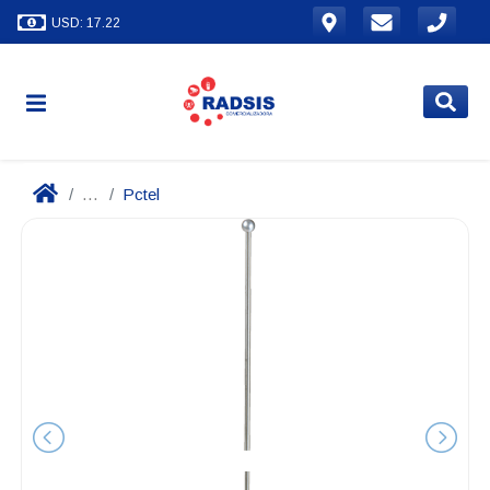
USD: 17.22
...
Pctel