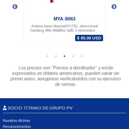
MYA-8063
MUF
Antena base Maxrad/PCTEL direccional
Antena móvil Maxra
Trunking 806-866Mhz 6dB 3 elementos N
490-512
hembra
$ 65.00 USD
Los precios son “Precios a distribuidor” y están
expresados en dólares americanos, pueden variar sin
previo aviso, asegúrese verificándolos con su ejecutivo
de ventas.
SOCIO TITANIO DE GRUPO PV
Nuestras oficinas
Reconocimientos