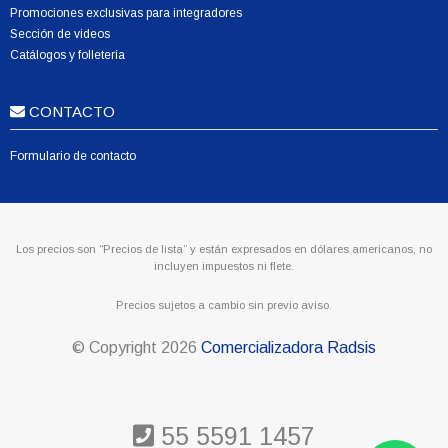
Promociones exclusivas para integradores
Sección de videos
Catálogos y folletería
CONTACTO
Formulario de contacto
Los precios son “Precios de lista” y están expresados en dólares americanos, no
incluyen impuestos ni flete.
Precios sujetos a cambio sin previo aviso.
© Copyright
2026
Comercializadora Radsis
55 5591 1457