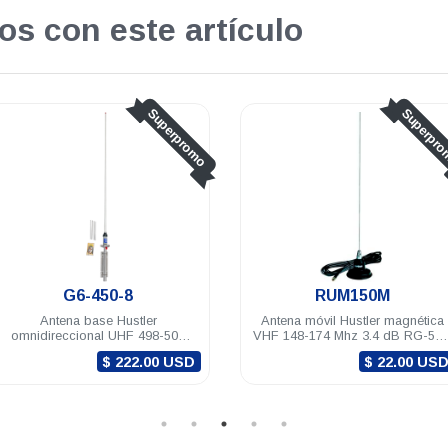
os con este artículo
Superpromo
Su
RUM150M
G6-450-3
Antena móvil Hustler magnética
Antena base Hustler
VHF 148-174 Mhz 3.4 dB RG-58U
omnidireccional UHF 46
(4.5m) mini-UHF
Mhz 6 dB N hembra
$ 22.00 USD
$ 240.0