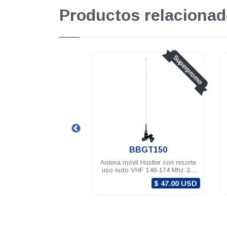
Productos relacionad
Superpromo
Superpromo
BBGT150
G6-450-8
ena móvil Hustler con resorte
Antena base Hustler
o rudo VHF 148-174 Mhz 3.4
omnidireccional UHF 498-505
 M-34 RG-58U (5m) PL-259
Mhz 6 dB N hembra
$ 47.00 USD
$ 222.00 USD