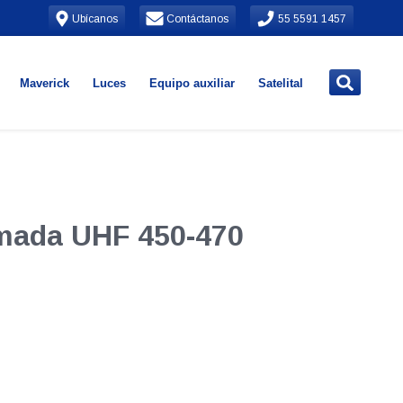
Ubícanos
Contáctanos
55 5591 1457
Maverick
Luces
Equipo auxiliar
Satelital
omada UHF 450-470