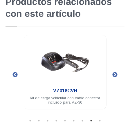
Productos relacionados
con este artículo
.
VZ018CVH
hilos
Kit de carga vehicular con cable conector
Auricu
incluído para VZ-30