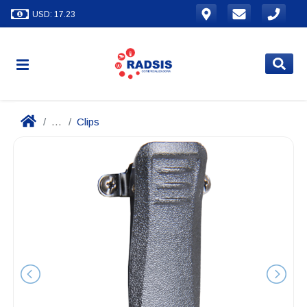
USD: 17.23
...
Clips