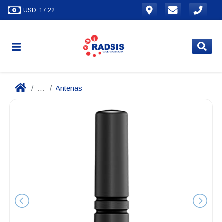
USD: 17.22
...
Antenas