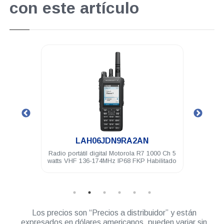
con este artículo
.
LAH06JDN9RA2AN
4 Ch 5
Radio portátil digital Motorola R7 1000 Ch 5
Anten
ilitado
watts VHF 136-174MHz IP68 FKP Habilitado
Los precios son “Precios a distribuidor” y están
expresados en dólares americanos, pueden variar sin