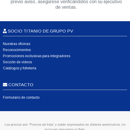
previo aviso, asegúrese verificándolos con su ejecutivo
de ventas.
SOCIO TITANIO DE GRUPO PV
Nuestras oficinas
Reconocimientos
Promociones exclusivas para integradores
Sección de videos
Catálogos y folletería
CONTACTO
Formulario de contacto
Los precios son “Precios de lista” y están expresados en dólares americanos, no
incluyen impuestos ni flete.