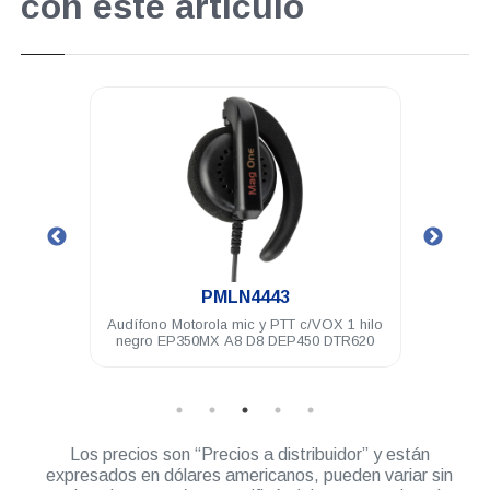
con este artículo
.
PMLN4443
e de
Audífono Motorola mic y PTT c/VOX 1 hilo
Bater
pres
negro EP350MX A8 D8 DEP450 DTR620
Los precios son “Precios a distribuidor” y están
expresados en dólares americanos, pueden variar sin