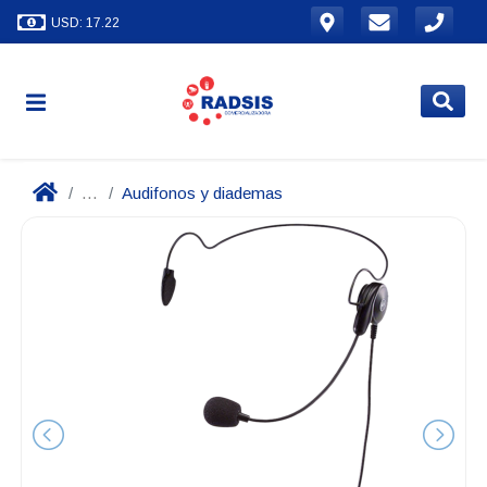
USD: 17.22
...
Audifonos y diademas